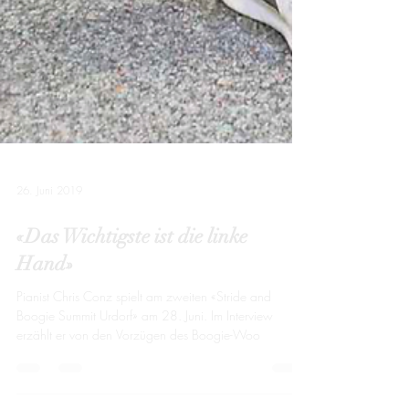
26. Juni 2019
«Das Wichtigste ist die linke
Hand»
Pianist Chris Conz spielt am zweiten «Stride and
Boogie Summit Urdorf» am 28. Juni. Im Interview
erzählt er von den Vorzügen des Boogie-Woo