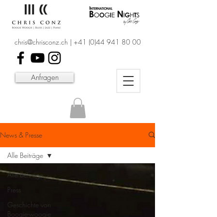
chris@chrisconz.ch
|
+41 (0)44 941 80 00
Anfragen
News & Presse
Alle Beiträge
Alle Beiträge
Press
Geschichte von
Boogie-woogie