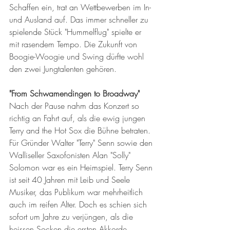
Schaffen ein, trat an Wettbewerben im In- 
und Ausland auf. Das immer schneller zu 
spielende Stück "Hummelflug" spielte er 
mit rasendem Tempo. Die Zukunft von 
Boogie-Woogie und Swing dürfte wohl 
den zwei Jungtalenten gehören.
"From Schwamendingen to Broadway"
Nach der Pause nahm das Konzert so 
richtig an Fahrt auf, als die ewig jungen 
Terry and the Hot Sox die Bühne betraten. 
Für Gründer Walter "Terry" Senn sowie den 
Walliseller Saxofonisten Alan "Solly" 
Solomon war es ein Heimspiel. Terry Senn 
ist seit 40 Jahren mit Leib und Seele 
Musiker, das Publikum war mehrheitlich 
auch im reifen Alter. Doch es schien sich 
sofort um Jahre zu verjüngen, als die 
heissen Socken die ersten Akkorde 