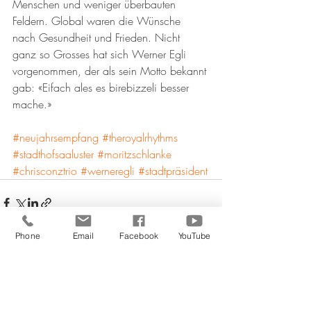
Menschen und weniger überbauten 
Feldern. Global waren die Wünsche 
nach Gesundheit und Frieden. Nicht 
ganz so Grosses hat sich Werner Egli 
vorgenommen, der als sein Motto bekannt 
gab: «Eifach ales es birebizzeli besser 
mache.» 
#neujahrsempfang
#theroyalrhythms
#stadthofsaaluster
#moritzschlanke
#chrisconztrio
#werneregli
#stadtpräsident
Phone
Email
Facebook
YouTube
Aktuelle Beiträge
Alle ansehen