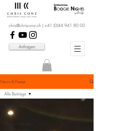
chris@chrisconz.ch
|
+41 (0)44 941 80 00
Anfragen
News & Presse
Alle Beiträge
Alle Beiträge
Press
Geschichte von
Boogie-woogie