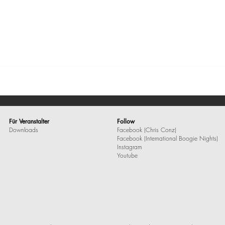
Für Veranstalter
Follow
Downloads
Facebook (Chris Conz)
Facebook (International Boogie Nights)
Instagram
Youtube