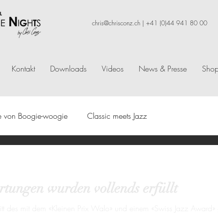
chris@chrisconz.ch
|
+41 (0)44 941 80 00
Kontakt
Downloads
Videos
News & Presse
Sho
e von Boogie-woogie
Classic meets Jazz
tungen wurden vollends erfüllt
tt des mit dem «Kleinen Prix Walo» und einem «Swiss Jazz Award