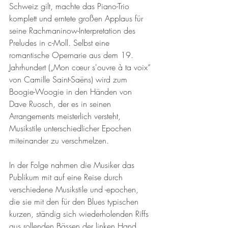
Schweiz gilt, machte das Piano-Trio 
komplett und erntete großen Applaus für 
seine Rachmaninow-Interpretation des 
Preludes in c-Moll. Selbst eine 
romantische Opernarie aus dem 19. 
Jahrhundert („Mon cœur s'ouvre à ta voix“ 
von Camille Saint-Saëns) wird zum 
Boogie-Woogie in den Händen von 
Dave Ruosch, der es in seinen 
Arrangements meisterlich versteht, 
Musikstile unterschiedlicher Epochen 
miteinander zu verschmelzen.
In der Folge nahmen die Musiker das 
Publikum mit auf eine Reise durch 
verschiedene Musikstile und -epochen, 
die sie mit den für den Blues typischen 
kurzen, ständig sich wiederholenden Riffs 
aus rollenden Bässen der linken Hand 