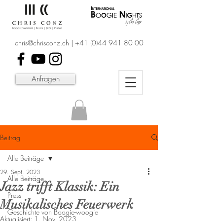
chris@chrisconz.ch
|
+41 (0)44 941 80 00
Anfragen
Beitrag
Alle Beiträge
29. Sept. 2023
Alle Beiträge
Jazz trifft Klassik: Ein
Press
Musikalisches Feuerwerk
Geschichte von Boogie-woogie
Aktualisiert:
1. Nov. 2023