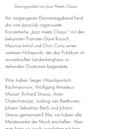
Zeitungsartikel von Jazz Meets Classic
Am vergangenen Donnerstagabend fand 
die vom Jazzclub organisierte 
Konzertreihe „Jazz meets Classic“ mit den 
bekannten Pianisten Dave Ruosch, 
Maurice Imhof und Chris Conz einen 
weiteren Höhepunkt, der das Publikum im 
ausverkauften Landenberghaus zu 
stehenden Ovationen begeisterte.
Was haben Sergei Wassiljewitsch 
Rachmaninow, Wolfgang Amadeus 
Mozart, Richard Strauss, Aram 
Chatschaturjan, Ludwig van Beethoven, 
Johann Sebastian Bach und Johann 
Strauss gemeinsam? Klar, sie haben alle 
Meisterwerke der Musik erschaffen. Aber 
man kann sie auch wunderbar mit Jazz 