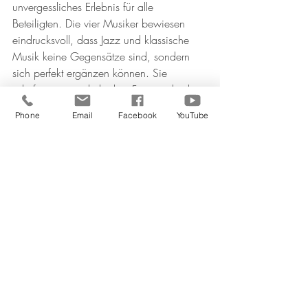
unvergessliches Erlebnis für alle 
Beteiligten. Die vier Musiker bewiesen 
eindrucksvoll, dass Jazz und klassische 
Musik keine Gegensätze sind, sondern 
sich perfekt ergänzen können. Sie 
schufen ein musikalisches Feuerwerk, das 
noch lange in Erinnerung bleiben wird.
Phone
Email
Facebook
YouTube
Am 26. Oktober findet bereits das 
nächste „Jazz-am-See“-Konzert statt: Dann 
spielt die Basler Combo „Little Chevy“ im 
Landenberghaus auf.
Classic meets Jazz
Press
Classic meets Jazz