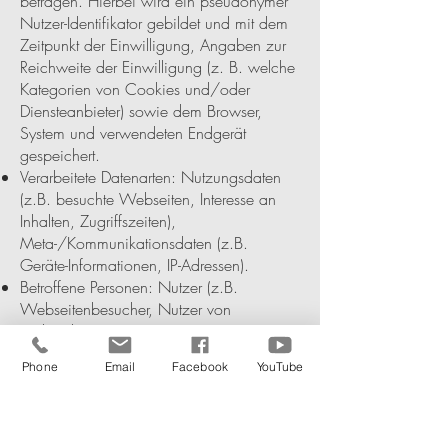
betragen. Hierbei wird ein pseudonymer
Nutzer-Identifikator gebildet und mit dem
Zeitpunkt der Einwilligung, Angaben zur
Reichweite der Einwilligung (z. B. welche
Kategorien von Cookies und/oder
Diensteanbieter) sowie dem Browser,
System und verwendeten Endgerät
gespeichert.
Verarbeitete Datenarten: Nutzungsdaten
(z.B. besuchte Webseiten, Interesse an
Inhalten, Zugriffszeiten),
Meta-/Kommunikationsdaten (z.B.
Geräte-Informationen, IP-Adressen).
Betroffene Personen: Nutzer (z.B.
Webseitenbesucher, Nutzer von
Onlinediensten).
Rechtsgrundlagen: Einwilligung (Art. 6
Phone
Email
Facebook
YouTube
Abs. 1 S. 1 lit. a. DSGVO), Berechtigte
Interessen (Art. 6 Abs. 1 S. 1 lit. f.
DSGVO).